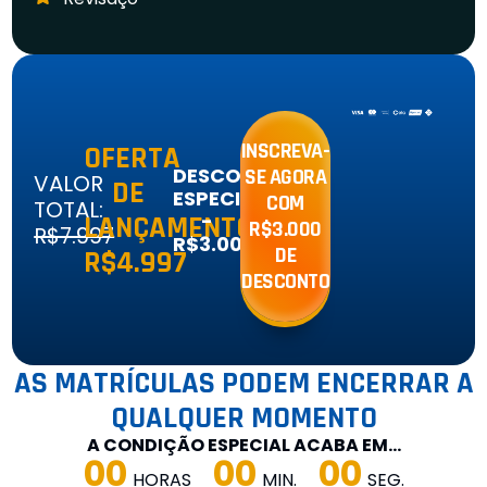
INSCREVA-
OFERTA
DESCONTO
SE AGORA
VALOR
DE
ESPECIAL:
COM
TOTAL:
-
LANÇAMENTO:
R$3.000
R$7.997
R$3.000
DE
R$4.997
DESCONTO
AS MATRÍCULAS PODEM ENCERRAR A
QUALQUER MOMENTO
A CONDIÇÃO ESPECIAL ACABA EM…
00
00
00
HORAS
MIN.
SEG.